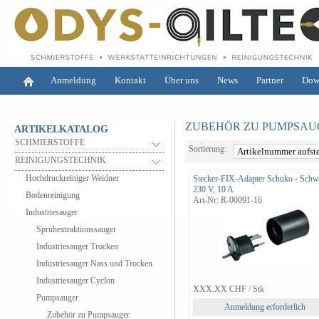
Anmeldung
Kontakt
Über uns
News
Partner
Dow
ZUBEHÖR ZU PUMPSAU
ARTIKELKATALOG
SCHMIERSTOFFE
Sortierung:
REINIGUNGSTECHNIK
Hochdruckreiniger Weidner
Stecker-FIX-Adapter Schuko - Schw
230 V, 10 A
Bodenreinigung
Art-Nr: R-00091-16
Industriesauger
Sprühextraktionssauger
Industriesauger Trocken
Industriesauger Nass und Trocken
Industriesauger Cyclon
XXX.XX
CHF
/ Stk
Pumpsauger
Anmeldung erforderlich
Zubehör zu Pumpsauger