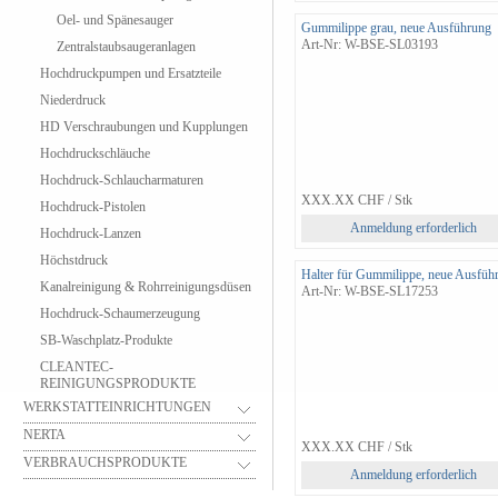
Oel- und Spänesauger
Gummilippe grau, neue Ausführung
Art-Nr: W-BSE-SL03193
Zentralstaubsaugeranlagen
Hochdruckpumpen und Ersatzteile
Niederdruck
HD Verschraubungen und Kupplungen
Hochdruckschläuche
Hochdruck-Schlaucharmaturen
XXX.XX
CHF
/ Stk
Hochdruck-Pistolen
Anmeldung erforderlich
Hochdruck-Lanzen
Höchstdruck
Halter für Gummilippe, neue Ausfüh
Kanalreinigung & Rohrreinigungsdüsen
Art-Nr: W-BSE-SL17253
Hochdruck-Schaumerzeugung
SB-Waschplatz-Produkte
CLEANTEC-
REINIGUNGSPRODUKTE
WERKSTATTEINRICHTUNGEN
NERTA
XXX.XX
CHF
/ Stk
VERBRAUCHSPRODUKTE
Anmeldung erforderlich