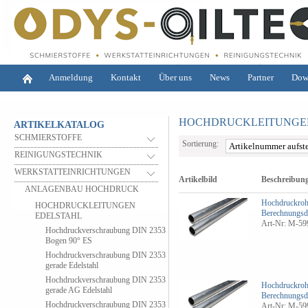
Anmeldung
Kontakt
Über uns
News
Partner
Dow
HOCHDRUCKLEITUNGE
ARTIKELKATALOG
SCHMIERSTOFFE
Sortierung:
REINIGUNGSTECHNIK
WERKSTATTEINRICHTUNGEN
Artikelbild
Beschreibun
ANLAGENBAU HOCHDRUCK
Hochdruckroh
HOCHDRUCKLEITUNGEN
Berechnungsd
EDELSTAHL
Art-Nr: M-59
Hochdruckverschraubung DIN 2353
Bogen 90° ES
Hochdruckverschraubung DIN 2353
gerade Edelstahl
Hochdruckverschraubung DIN 2353
Hochdruckroh
gerade AG Edelstahl
Berechnungsd
Hochdruckverschraubung DIN 2353
Art-Nr: M-59