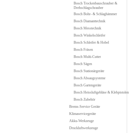
Bosch Trockenbauschrauber &
Drehschlagschrauber
Bosch Bohr- & Schlaghämmer
Bosch Diamanttechnik
Bosch Messtechnik
Bosch Winkelschleifer
Bosch Schleifer & Hobel
Bosch Fräsen
Bosch Multi-Cutter
Bosch Sägen
Bosch Stationärgeräte
Bosch Absaugsysteme
Bosch Gartengeräte
Bosch Heissluftgebläse & Klebpistolen
Bosch Zubehör
Brems-Service Geräte
Klimaservicegeräte
Akku-Werkzeuge
Druckluftwerkzeuge