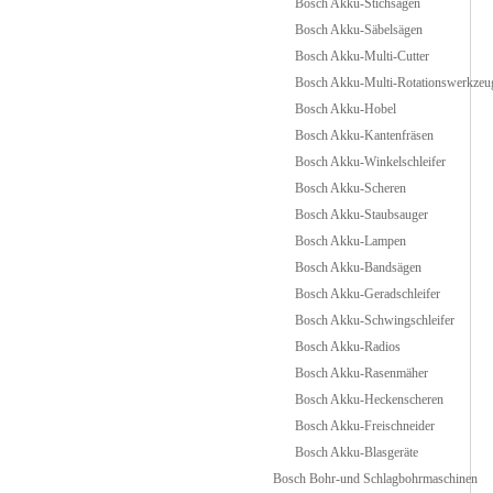
Bosch Akku-Stichsägen
Bosch Akku-Säbelsägen
Bosch Akku-Multi-Cutter
Bosch Akku-Multi-Rotationswerkzeu
Bosch Akku-Hobel
Bosch Akku-Kantenfräsen
Bosch Akku-Winkelschleifer
Bosch Akku-Scheren
Bosch Akku-Staubsauger
Bosch Akku-Lampen
Bosch Akku-Bandsägen
Bosch Akku-Geradschleifer
Bosch Akku-Schwingschleifer
Bosch Akku-Radios
Bosch Akku-Rasenmäher
Bosch Akku-Heckenscheren
Bosch Akku-Freischneider
Bosch Akku-Blasgeräte
Bosch Bohr-und Schlagbohrmaschinen