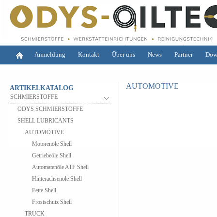
Anmeldung
Kontakt
Über uns
News
Partner
Dow
AUTOMOTIVE
ARTIKELKATALOG
SCHMIERSTOFFE
ODYS SCHMIERSTOFFE
SHELL LUBRICANTS
AUTOMOTIVE
Motorenöle Shell
Getriebeöle Shell
Automatenöle ATF Shell
Hinterachsenöle Shell
Fette Shell
Frostschutz Shell
TRUCK