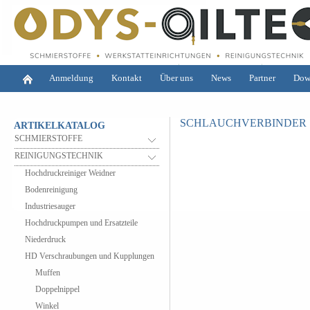
Anmeldung
Kontakt
Über uns
News
Partner
Dow
SCHLAUCHVERBINDER
ARTIKELKATALOG
SCHMIERSTOFFE
REINIGUNGSTECHNIK
Hochdruckreiniger Weidner
Bodenreinigung
Industriesauger
Hochdruckpumpen und Ersatzteile
Niederdruck
HD Verschraubungen und Kupplungen
Muffen
Doppelnippel
Winkel