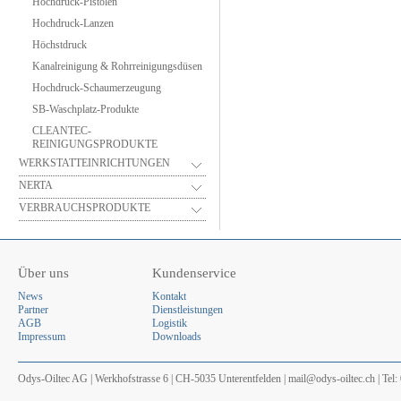
Hochdruck-Pistolen
Hochdruck-Lanzen
Höchstdruck
Kanalreinigung & Rohrreinigungsdüsen
Hochdruck-Schaumerzeugung
SB-Waschplatz-Produkte
CLEANTEC-
REINIGUNGSPRODUKTE
WERKSTATTEINRICHTUNGEN
NERTA
VERBRAUCHSPRODUKTE
Über uns
Kundenservice
News
Kontakt
Partner
Dienstleistungen
AGB
Logistik
Impressum
Downloads
Odys-Oiltec AG | Werkhofstrasse 6 | CH-5035 Unterentfelden | mail@odys-oiltec.ch | Tel: