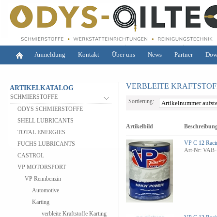
Anmeldung
Kontakt
Über uns
News
Partner
Dow
VERBLEITE KRAFTSTOF
ARTIKELKATALOG
SCHMIERSTOFFE
Sortierung:
ODYS SCHMIERSTOFFE
SHELL LUBRICANTS
Artikelbild
Beschreibun
TOTAL ENERGIES
VP C 12 Raci
FUCHS LUBRICANTS
Art-Nr: VAB-
CASTROL
VP MOTORSPORT
VP Rennbenzin
Automotive
Karting
verbleite Kraftstoffe Karting