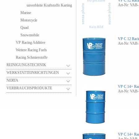
VP C 12 Raci
Art-Nr: VAB-
unverbleite Kraftstoffe Karting
Marine
Motorcycle
Quad
Snowmobile
VP C 12 Raci
VP Racing Additive
Art-Nr: VAB-
Weitere Racing Fuels
Racing Schmierstoffe
REINIGUNGSTECHNIK
WERKSTATTEINRICHTUNGEN
NERTA
VP C 14+ Rac
VERBRAUCHSPRODUKTE
Art-Nr: VAB-
VP C 14+ Rac