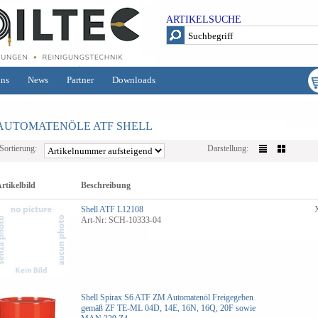
ARTIKELSUCHE
uns
News
Partner
Downloads
AUTOMATENÖLE ATF SHELL
Sortierung:
Darstellung:
rtikelbild
Beschreibung
Shell ATF L12108
Art-Nr: SCH-10333-04
Shell Spirax S6 ATF ZM Automatenöl
Freigegeben
gemäß ZF TE-ML 04D, 14E, 16N, 16Q, 20F sowie