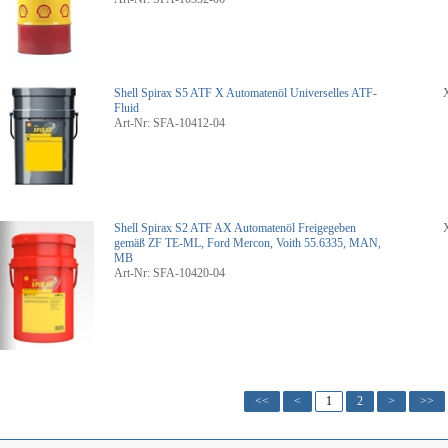
Shell Spirax S5 ATF X Automatenöl
Universelles ATF-
Fluid
Art-Nr: SFA-10412-04
Shell Spirax S2 ATF AX Automatenöl
Freigegeben
gemäß ZF TE-ML, Ford Mercon, Voith 55.6335, MAN,
MB
Art-Nr: SFA-10420-04
<<
<
1
2
>
>>