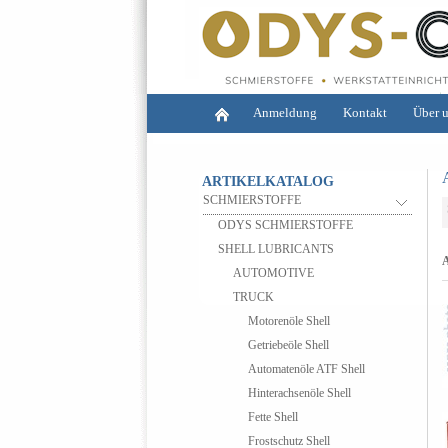
Anmeldung
Kontakt
Über 
ARTIKELKATALOG
SCHMIERSTOFFE
ODYS SCHMIERSTOFFE
SHELL LUBRICANTS
A
AUTOMOTIVE
TRUCK
Motorenöle Shell
Getriebeöle Shell
Automatenöle ATF Shell
Hinterachsenöle Shell
Fette Shell
Frostschutz Shell