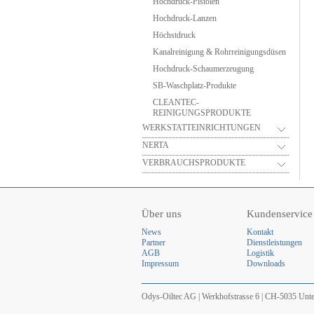
Hochdruck-Pistolen
Hochdruck-Lanzen
Höchstdruck
Kanalreinigung & Rohrreinigungsdüsen
Hochdruck-Schaumerzeugung
SB-Waschplatz-Produkte
CLEANTEC-
REINIGUNGSPRODUKTE
WERKSTATTEINRICHTUNGEN
NERTA
VERBRAUCHSPRODUKTE
Über uns
Kundenservice
News
Kontakt
Partner
Dienstleistungen
AGB
Logistik
Impressum
Downloads
Odys-Oiltec AG | Werkhofstrasse 6 | CH-5035 Untere