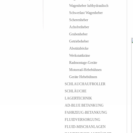
Wagenheber lufthydraulisch
Schwerlast Wagenheber
Scherenheber
Achsfreiheber
Grubenheber
Getriebeheber
Abstützböcke
Werkstattkräne
Radmontage-Geräte
Motorrad-Hebebühnen
Geräte Hebebühnen
SCHLAUCHAUFROLLER
SCHLÄUCHE
LAGERTECHNIK
AD-BLUE BETANKUNG
FAHRZEUG-BETANKUNG
FLUIDVERSORGUNG
FLUID-MISCHANLAGEN