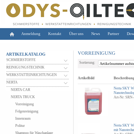
Anmeldung
Kontakt
Über uns
News
Partner
Dow
VORREINIGUNG
ARTIKELKATALOG
SCHMIERSTOFFE
Sortierung:
REINIGUNGSTECHNIK
WERKSTATTEINRICHTUNGEN
Artikelbild
Beschreibun
NERTA
Nerta SKY W
NERTA CAR
Nanotechnolo
NERTA TRUCK
Art-Nr: SRN-
Vorreinigung
Felgenreinigung
Innenraum
Nerta SKY W
Politur
mit Nanotechn
Shampoo für Waschanlage