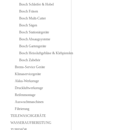
Bosch Schleifer & Hobel
Bosch Fräsen
Bosch Multi-Cutter
Bosch Sägen
Bosch Stationärgeräte
Bosch Absaugsysteme
Bosch Gartengeräte
Bosch Heissluftgebläse & Klebpistolen
Bosch Zubehör
Brems-Service Geräte
Klimaservicegeräte
Akku-Werkzeuge
Druckluftwerkzeuge
Reifenmontage
Auswuchtmaschinen
Filtrierung
TEILEWASCHGERÄTE
WASSERAUFBEREITUNG
ZUBEHÖR