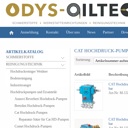
Anmeldung
Kontakt
Über uns
News
Partner
Dow
CAT HOCHDRUCK-PUM
ARTIKELKATALOG
SCHMIERSTOFFE
Sortierung:
REINIGUNGSTECHNIK
Hochdruckreiniger Weidner
Artikelbild
Beschreibun
Bodenreinigung
CAT Hochdru
Industriesauger
bar
Hochdruckpumpen und Ersatzteile
Art-Nr: M-13
Annovi Reverberi Hochdruck-Pumpen
Bertolini Hochdruck-Pumpen
Cat Hochdruck-Pumpen
Reparatur-Sätze für Cat HD-Pumpen
CAT Hochdru
bar
Comet Hochdruck-Pumpen