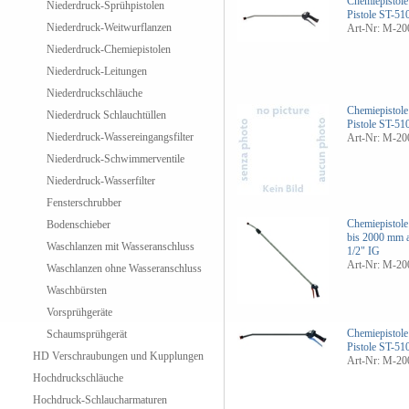
Chemiepistole
Niederdruck-Sprühpistolen
Pistole ST-51
Niederdruck-Weitwurflanzen
Art-Nr: M-2
Niederdruck-Chemiepistolen
Niederdruck-Leitungen
Niederdruckschläuche
Chemiepistole
Niederdruck Schlauchtüllen
Pistole ST-51
Niederdruck-Wassereingangsfilter
Art-Nr: M-2
Niederdruck-Schwimmerventile
Niederdruck-Wasserfilter
Fensterschrubber
Chemiepistole
Bodenschieber
bis 2000 mm a
Waschlanzen mit Wasseranschluss
1/2" IG
Art-Nr: M-2
Waschlanzen ohne Wasseranschluss
Waschbürsten
Vorsprühgeräte
Chemiepistole
Schaumsprühgerät
Pistole ST-51
HD Verschraubungen und Kupplungen
Art-Nr: M-2
Hochdruckschläuche
Hochdruck-Schlaucharmaturen