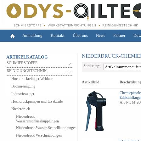
Anmeldung
Kontakt
Über uns
News
Partner
Dow
NIEDERDRUCK-CHEMIE
ARTIKELKATALOG
SCHMIERSTOFFE
Sortierung:
REINIGUNGSTECHNIK
Hochdruckreiniger Weidner
Artikelbild
Beschreibun
Bodenreinigung
Chemiepistole
Industriesauger
Edelstahlkuge
Hochdruckpumpen und Ersatzteile
Art-Nr: M-2
Niederdruck
Niederdruck-
Wasseranschlusskupplungen
Niederdruck-Wasser-Schnellkupplungen
Niederdruck Verschraubungen