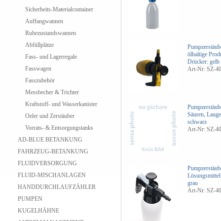
Sicherheits-Materialcontainer
Auffangwannen
Ruhezustandswannen
Abfüllplätze
Pumpzerstäube
ölhaltige Prod
Fass- und Lagerregale
Drücker: gelb
Fasswagen
Art-Nr: SZ-4
Fasszubehör
Messbecher & Trichter
Kraftstoff- und Wasserkanister
Pumpzerstäub
Säuren, Laugen
Oeler und Zerstäuber
schwarz
Vorrats- & Entsorgungstanks
Art-Nr: SZ-4
AD-BLUE BETANKUNG
FAHRZEUG-BETANKUNG
FLUIDVERSORGUNG
Pumpzerstäuber
FLUID-MISCHANLAGEN
Lösungsmittel
grau
HANDDURCHLAUFZÄHLER
Art-Nr: SZ-4
PUMPEN
KUGELHÄHNE