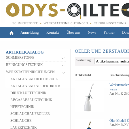
Anmeldung
Kontakt
Über uns
News
Partner
Dow
OELER UND ZERSTÄUB
ARTIKELKATALOG
SCHMIERSTOFFE
Sortierung:
REINIGUNGSTECHNIK
WERKSTATTEINRICHTUNGEN
Artikelbild
Beschreibun
ANLAGENBAU HOCHDRUCK
Werkstattoel
ANLAGENBAU NIEDERDRUCK
weiss
DRUCKLUFTTECHNIK
Art-Nr: R-23
ABGASABSAUGTECHNIK
HEBETECHNIK
SCHLAUCHAUFROLLER
SCHLÄUCHE
Öler Modell 
Art-Nr: R-23
LAGERTECHNIK