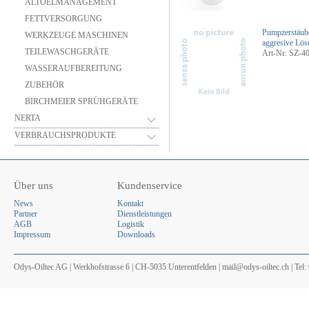
ALTOELMANAGEMENT
FETTVERSORGUNG
Pumpzerstäube
WERKZEUGE MASCHINEN
aggresive Lös
TEILEWASCHGERÄTE
Art-Nr: SZ-4
WASSERAUFBEREITUNG
ZUBEHÖR
BIRCHMEIER SPRÜHGERÄTE
NERTA
VERBRAUCHSPRODUKTE
Über uns
Kundenservice
News
Kontakt
Partner
Dienstleistungen
AGB
Logistik
Impressum
Downloads
Odys-Oiltec AG | Werkhofstrasse 6 | CH-5035 Unterentfelden | mail@odys-oiltec.ch | Tel: