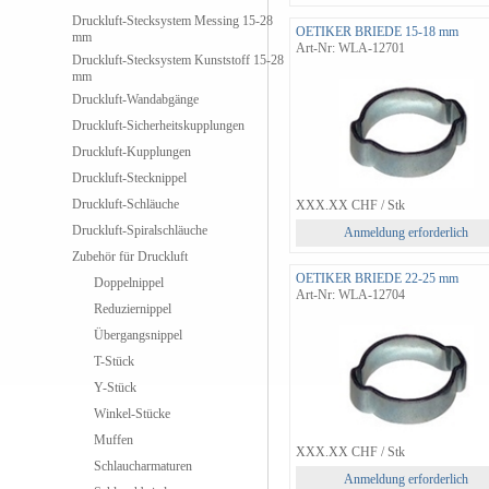
Druckluft-Stecksystem Messing 15-28
OETIKER BRIEDE 15-18 mm
mm
Art-Nr: WLA-12701
Druckluft-Stecksystem Kunststoff 15-28
mm
Druckluft-Wandabgänge
Druckluft-Sicherheitskupplungen
Druckluft-Kupplungen
Druckluft-Stecknippel
Druckluft-Schläuche
XXX.XX
CHF
/ Stk
Druckluft-Spiralschläuche
Anmeldung erforderlich
Zubehör für Druckluft
OETIKER BRIEDE 22-25 mm
Doppelnippel
Art-Nr: WLA-12704
Reduziernippel
Übergangsnippel
T-Stück
Y-Stück
Winkel-Stücke
Muffen
XXX.XX
CHF
/ Stk
Schlaucharmaturen
Anmeldung erforderlich