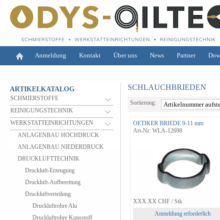
Anmeldung
Kontakt
Über uns
News
Partner
Dow
SCHLAUCHBRIEDEN
ARTIKELKATALOG
SCHMIERSTOFFE
Sortierung:
REINIGUNGSTECHNIK
WERKSTATTEINRICHTUNGEN
OETIKER BRIEDE 9-11 mm
Art-Nr: WLA-12698
ANLAGENBAU HOCHDRUCK
ANLAGENBAU NIEDERDRUCK
DRUCKLUFTTECHNIK
Druckluft-Erzeugung
Druckluft-Aufbereitung
Druckluftverteilung
XXX.XX
CHF
/ Stk
Druckluftrohre Alu
Anmeldung erforderlich
Druckluftrohre Kunsstoff