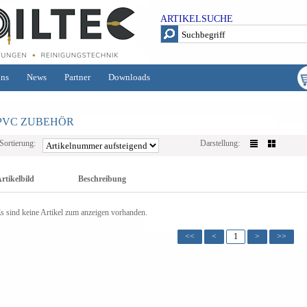
ARTIKELSUCHE
uns
News
Partner
Downloads
PVC ZUBEHÖR
Sortierung:
Darstellung:
rtikelbild
Beschreibung
s sind keine Artikel zum anzeigen vorhanden.
<<
<
1
>
>>