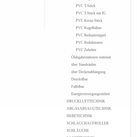
PVC T-Stück
PVC T-Stück mit IG
PVC Kreuz-Stück
PVC Kugelhähne
PVC Reduziernippel
PVC Reduktionen
PVC Zubehör
Ölabgabestationen stationär
über Standsäulen
über Deckenabhängung
Druckölbar
Fallölbar
Energieversorgungseinheit
DRUCKLUFTTECHNIK
ABGASABSAUGTECHNIK
HEBETECHNIK
SCHLAUCHAUFROLLER
SCHLÄUCHE