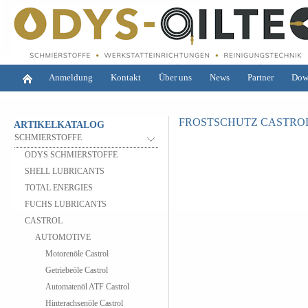
Anmeldung
Kontakt
Über uns
News
Partner
Dow
FROSTSCHUTZ CASTRO
ARTIKELKATALOG
SCHMIERSTOFFE
ODYS SCHMIERSTOFFE
SHELL LUBRICANTS
TOTAL ENERGIES
FUCHS LUBRICANTS
CASTROL
AUTOMOTIVE
Motorenöle Castrol
Getriebeöle Castrol
Automatenöl ATF Castrol
Hinterachsenöle Castrol