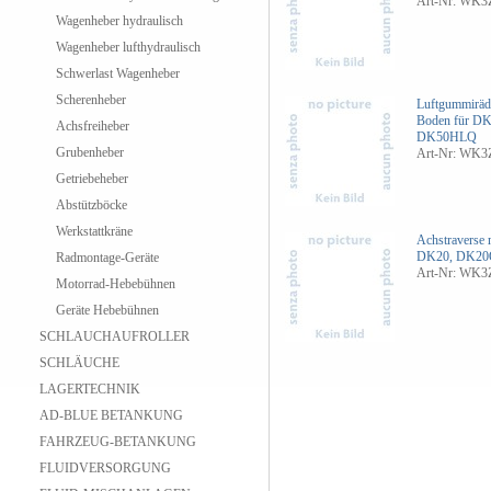
Art-Nr: WK
Wagenheber hydraulisch
Wagenheber lufthydraulisch
Schwerlast Wagenheber
Scherenheber
Luftgummiräde
Boden
für D
Achsfreiheber
DK50HLQ
Grubenheber
Art-Nr: WK3
Getriebeheber
Abstützböcke
Werkstattkräne
Achstraverse 
DK20, DK20
Radmontage-Geräte
Art-Nr: WK3
Motorrad-Hebebühnen
Geräte Hebebühnen
SCHLAUCHAUFROLLER
SCHLÄUCHE
LAGERTECHNIK
AD-BLUE BETANKUNG
FAHRZEUG-BETANKUNG
FLUIDVERSORGUNG