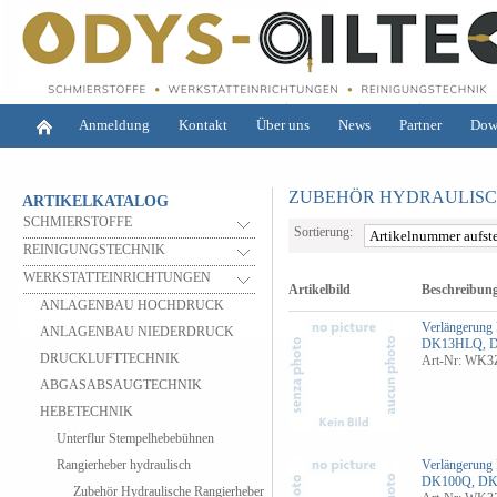
Anmeldung
Kontakt
Über uns
News
Partner
Dow
ZUBEHÖR HYDRAULISC
ARTIKELKATALOG
SCHMIERSTOFFE
Sortierung:
REINIGUNGSTECHNIK
WERKSTATTEINRICHTUNGEN
Artikelbild
Beschreibun
ANLAGENBAU HOCHDRUCK
Verlängerung
ANLAGENBAU NIEDERDRUCK
DK13HLQ, 
DRUCKLUFTTECHNIK
Art-Nr: WK
ABGASABSAUGTECHNIK
HEBETECHNIK
Unterflur Stempelhebebühnen
Rangierheber hydraulisch
Verlängerung
DK100Q, D
Zubehör Hydraulische Rangierheber