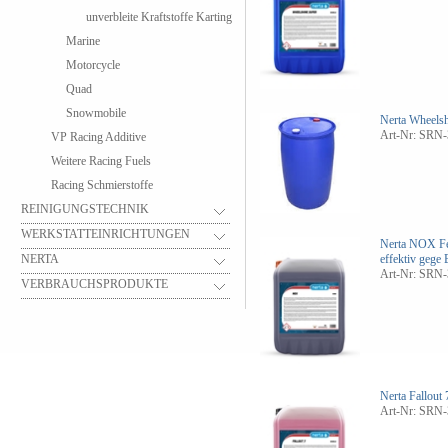
unverbleite Kraftstoffe Karting
Marine
Motorcycle
Quad
Snowmobile
Nerta Wheelsh
Art-Nr: SRN-
VP Racing Additive
Weitere Racing Fuels
Racing Schmierstoffe
REINIGUNGSTECHNIK
WERKSTATTEINRICHTUNGEN
Nerta NOX Fe
effektiv gege
NERTA
Art-Nr: SRN-
VERBRAUCHSPRODUKTE
Nerta Fallout 
Art-Nr: SRN-