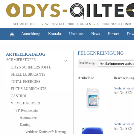
Anmeldung
Kontakt
Über uns
News
Partner
Dow
FELGENREINIGUNG
ARTIKELKATALOG
SCHMIERSTOFFE
Sortierung:
ODYS SCHMIERSTOFFE
SHELL LUBRICANTS
Artikelbild
Beschreibun
TOTAL ENERGIES
Nerta Wheelsh
FUCHS LUBRICANTS
Art-Nr: SRN-
CASTROL
VP MOTORSPORT
VP Rennbenzin
Automotive
Nerta Wheelsh
Karting
Art-Nr: SRN-
verbleite Kraftstoffe Karting