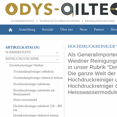
Anmeldung
Kontakt
Über uns
News
Partner
Dow
HOCHDRUCKREINIGER 
ARTIKELKATALOG
SCHMIERSTOFFE
Als Generalimporteu
REINIGUNGSTECHNIK
Weidner Reinigung
Hochdruckreiniger Weidner
in unser Rubrik "Do
Trockendampfreiniger oelbeheizt
Die ganze Welt der
Trockendampfreiniger elektrisch beheizt
Hochdruckreiniger u
Hochdruckreiniger unbeheitzt
Hochdruckreiniger ö
Hochdruckreiniger unbeheitzt mit
Heisswassermodule
Benzinantrieb
Heisswassermodul
Hochdruckreiniger unbeheizt 320 - 400
bar
Hochdruckreiniger elektrisch beheizt