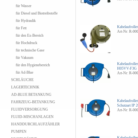
für Wasser
für Diesel und Biotreibstoffe
für Hydraulik
Kabelaufrolle
für Fett
Art-Nr: R-00
für den Ex-Bereich
für Hochdruck
für technische Gase
für Vakuum
Kabelaufrolle
für den Hygienebereich
H05VV-F3G 
für Ad-Blue
Art-Nr: R-00
SCHLÄUCHE
LAGERTECHNIK
AD-BLUE BETANKUNG
Kabelaufrolle
FAHRZEUG-BETANKUNG
Schutzart IP
FLUIDVERSORGUNG
Art-Nr: R-00
FLUID-MISCHANLAGEN
HANDDURCHLAUFZÄHLER
PUMPEN
Kabelaufrolle