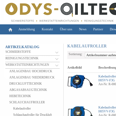
Anmeldung
Kontakt
Über uns
News
Partner
Dow
KABELAUFROLLER
ARTIKELKATALOG
SCHMIERSTOFFE
Sortierung:
REINIGUNGSTECHNIK
WERKSTATTEINRICHTUNGEN
Artikelbild
Beschreibun
ANLAGENBAU HOCHDRUCK
Kabelaufrolle
ANLAGENBAU NIEDERDRUCK
H05VV-F3G 
DRUCKLUFTTECHNIK
Art-Nr: R-00
ABGASABSAUGTECHNIK
HEBETECHNIK
SCHLAUCHAUFROLLER
Kabelaufrolle
Kabelaufroller
H05VV-F3G 
Schlauchaufroller für Druckluft
Art-Nr: R-00