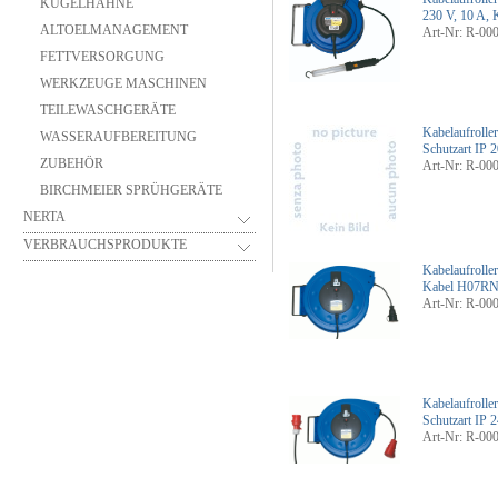
KUGELHÄHNE
230 V, 10 A,
ALTOELMANAGEMENT
Art-Nr: R-00
FETTVERSORGUNG
WERKZEUGE MASCHINEN
TEILEWASCHGERÄTE
Kabelaufrolle
WASSERAUFBEREITUNG
Schutzart IP
ZUBEHÖR
Art-Nr: R-00
BIRCHMEIER SPRÜHGERÄTE
NERTA
VERBRAUCHSPRODUKTE
Kabelaufrolle
Kabel H07RN
Art-Nr: R-00
Kabelaufrolle
Schutzart IP
Art-Nr: R-00